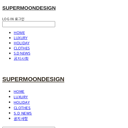
SUPERMOONDESIGN
LOG IN
로그인
HOME
LUXURY
HOLIDAY
CLOTHES
S.D NEWS
공지사항
SUPERMOONDESIGN
HOME
LUXURY
HOLIDAY
CLOTHES
S.D NEWS
공지사항