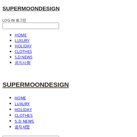
SUPERMOONDESIGN
LOG IN
로그인
HOME
LUXURY
HOLIDAY
CLOTHES
S.D NEWS
공지사항
SUPERMOONDESIGN
HOME
LUXURY
HOLIDAY
CLOTHES
S.D NEWS
공지사항